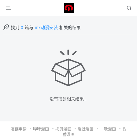
找到
0
篇与
mx动漫安装
相关的结果
没有找到相关结果...
友链申请
哔咔漫画
拷贝漫画
漫蛙漫画
一耽漫画
香
香漫画